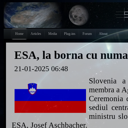
Home
Articles
Media
Plug-ins
Forum
About
ESA, la borna cu numa
21-01-2025 06:48
Slovenia a
membra a Ag
Ceremonia d
sediul cent
ministru sl
ESA, Josef Aschbacher.