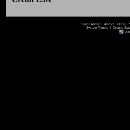
Space Alliance
|
Articles
|
Media
|
System Planets
|
Ground Stat
Spac