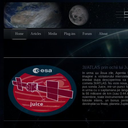
Home
Articles
Media
Plug-ins
Forum
About
3I/ATLAS prin ochii lui J
In urma cu doua zile, Agentia 
imagine a vizitatorului interste
imediat dupa descoperirea sa s
cometa 3I/ATLAS. Nu este noua, c
pus sonda Juice, intr-un punct fa
in urma cu o saptamana pe langa S
la 66 milioane de km (sau 0.44
noiembrie, toate instrumentele d
folosite intens, un bonus pent
destinatia sa finala, planeta Jupiter