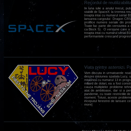
Recordul de reutilizabili
In luna iulie a anului trecut, pub
stabilit de SpaceX: la vremea res
treapta intai cu numarul serial B
lansarea cargoului Dragon CRS-2
prolifice numere seriale din pro
Toate fac parte din versiunea a 
ca Block 5). O versiune care a in
treapta intai cu numarul serial B104
performantele crescand progresiv)
Viata printre asteroizi. 
Vom discuta in urmatoarele noastr
despre misiunea spatiala Lucy, u
misiunea cu numarul 13 in prog
miliard de dolari, ea a fost const
cauza multiplelor probleme tehn
atat de ambitioase, dar si a peri
pandemie, cu toate restrictiile de
moment. Totusi, aceste probleme 
inceputul ferestrei de lansare ce
more]