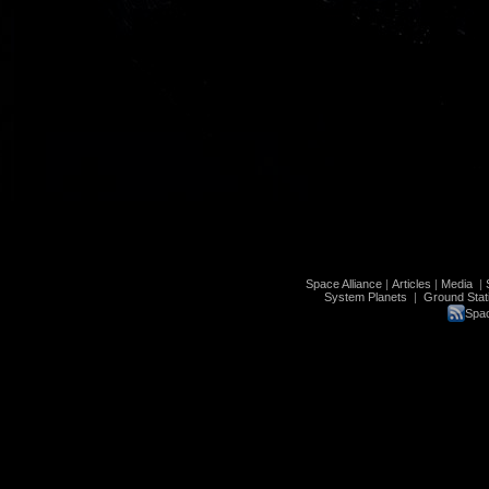
Space Alliance
|
Articles
|
Media
|
System Planets
|
Ground Stat
Spac