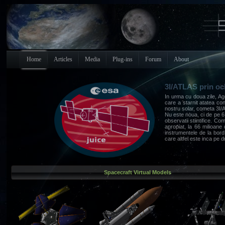
Home
Articles
Media
Plug-ins
Forum
About
3I/ATLAS prin och
In urma cu doua zile, Age
care a starnit atatea co
nostru solar, cometa 3I/
Nu este noua, ci de pe 6 
observatii stiintifice. C
apropiat, la 66 milioan
instrumentele de la bor
care altfel este inca pe d
Spacecraft Virtual Models